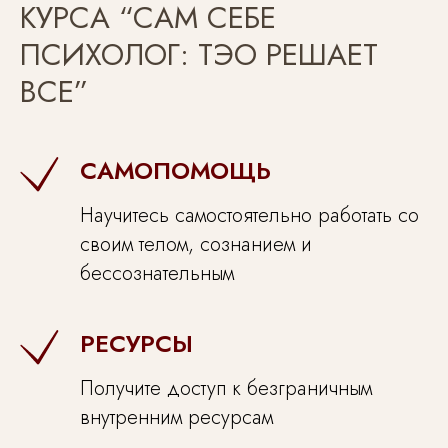
работы с ТЭО
КУРСА “САМ СЕБЕ
Вы
ПСИХОЛОГ: ТЭО РЕШАЕТ
сокращаете:
время работы над решением своих
ВСЕ”
проблем и расходы на терапию
Курс
открывается:
*
В течение 30 минут после
САМОПОМОЩЬ
оплаты
Доступ к
видео:
Научитесь самостоятельно работать со
3 месяца
своим телом, сознанием и
60 000 ₽
бессознательным
ОПЛАТИТЬ
ОПЛАТИТЬ
*
РЕСУРСЫ
После оплаты в течение 30 минут Вам придет письмо
на почту с доступом к гайду. Не забудьте проверить
папку «Спам», «Рассылки» и «Промоакции»
Получите доступ к безграничным
внутренним ресурсам