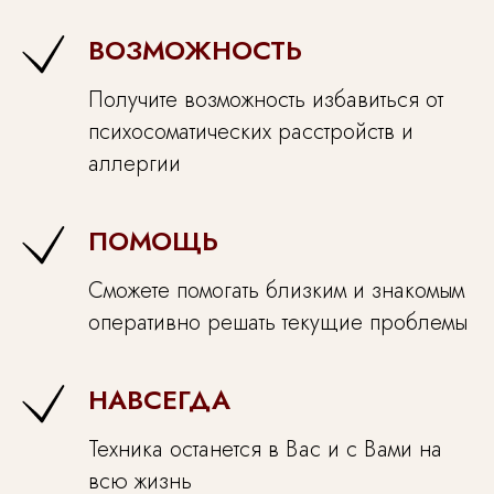
•
Быстрая и профессиональная помощь
ВОЗМОЖНОСТЬ
•
Постоянный эксперт на радио и ТВ
•
Человек, взошедший с мужем на Эльбрус
Получите возможность избавиться от
•
Ко мне приходят не по рекламе, а по
психосоматических расстройств и
рекомендациям
аллергии
21 год
20+
ПОМОЩЬ
успешной
авторских
практики
проверенных
Сможете помогать близким и знакомым
программ
оперативно решать текущие проблемы
50+
11.000+
дипломов и
успешных
НАВСЕГДА
сертификатов
консультаций
Техника останется в Вас и с Вами на
всю жизнь