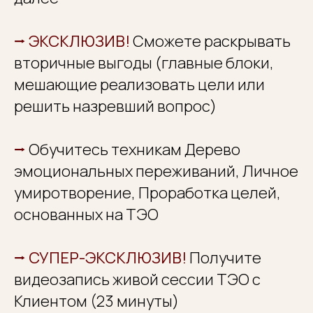
⭢
ЭКСКЛЮЗИВ!
Сможете раскрывать
вторичные выгоды (главные блоки,
мешающие реализовать цели или
решить назревший вопрос)
ЭКСКЛЮЗИВ! ЛАЙФХАКИ
ПО УВЕЛИЧЕНИЮ
⭢
Обучитесь техникам Дерево
ЭФФЕКТИНОСТИ ТЭО
эмоциональных переживаний, Личное
умиротворение, Проработка целей,
основанных на ТЭО
⭢
СУПЕР-ЭКСКЛЮЗИВ!
Получите
видеозапись живой сессии ТЭО с
Клиентом (23 минуты)