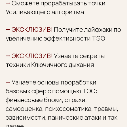
⭢
Сможете прорабатывать точки
Усиливающего алгоритма
⭢
ЭКСКЛЮЗИВ!
Получите лайфхаки по
увеличению эффективности ТЭО
РЕГИСТРИРУЙТЕСЬ НА КУРС СЕЙЧАС
И ПОЛУЧИТЕ АВТОРСКИЕ ПОДАРКИ
⭢
ЭКСКЛЮЗИВ!
Узнаете секреты
техники Ключичного дыхания
⭢
Узнаете основы проработки
базовых сфер с помощью ТЭО:
финансовые блоки, страхи,
ВИДЕОЗАПИСЬ
самооценка, психосоматика, травмы,
ЖИВОЙ СЕССИИ
зависимости, панические атаки и так
ТЭО С КЛИЕНТОМ
(23 МИНУТЫ)
далее