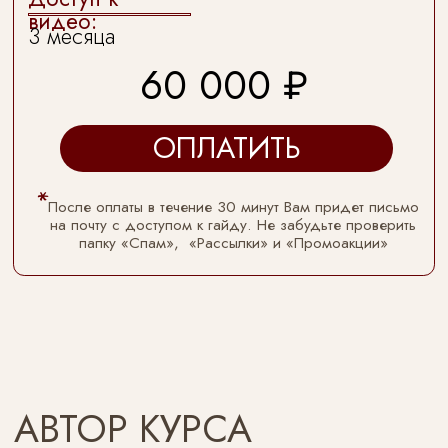
ИНН
231213648360
ОГРНИП
314230809700027
Публичная оферта
Политика конфиденциальности
E-mail: info@shramchenko-online.ru
Telegram
разработка сайта @maryanaas.design